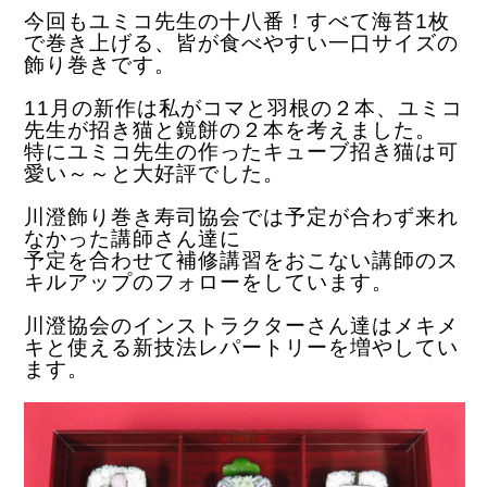
今回もユミコ先生の十八番！
すべて海苔1枚
で巻き上げる、皆が食べやすい一口サイズの
飾り巻きです。
11月の新作は私がコマと羽根の２本、ユミコ
先生が招き猫と鏡餅の２本を考えました。
特にユミコ先生の作ったキューブ招き猫は可
愛い～～と大好評でした。
川澄飾り巻き寿司協会では予定が合わず来れ
なかった講師さん達に
予定を合わせて補修講習をおこない講師のス
キルアップのフォローをしています。
川澄協会のインストラクターさん達はメキメ
キと使える新技法レパートリーを増やしてい
ます。