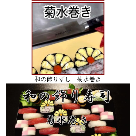
和の飾りずし 菊水巻き