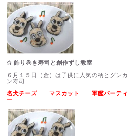
✩ 飾り巻き寿司と創作ずし教室
６月１５日（金）は子供に人気の柄とグンカ
ン寿司
名犬チーズ マスカット 軍艦パーティ
ー