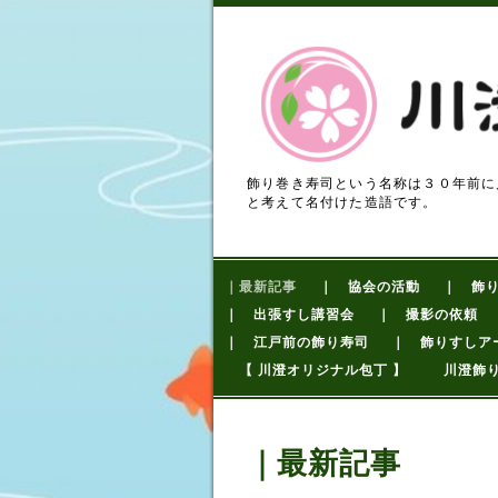
飾り巻き寿司という名称は３０年前に
と考えて名付けた造語です。
｜最新記事
｜ 協会の活動
｜ 飾
｜ 出張すし講習会
｜ 撮影の依頼
｜ 江戸前の飾り寿司
｜ 飾りすしア
【 川澄オリジナル包丁 】
川澄飾
｜最新記事