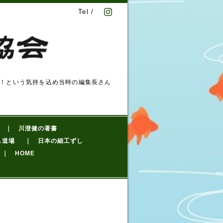
Tel /
！という気持を込め当時の編集長さん
｜ 川澄健の著書
し道場
｜ 日本の細工ずし
｜ HOME