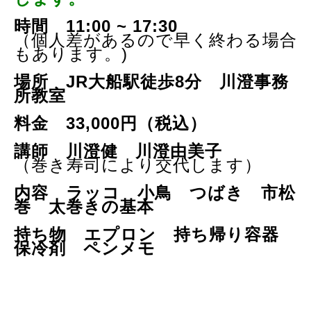
時間 11:00 ~ 17:30
（個人差があるので早く終わる場合
もあります。)
場所 JR大船駅徒歩8分 川澄事務
所教室
料金 33,000円（税込）
講師 川澄健 川澄由美子
（巻き寿司により交代します）
内容
ラッコ 小鳥 つばき 市松
巻 太巻きの基本
持ち物 エプロン 持ち帰り容器
保冷剤 ペンメモ