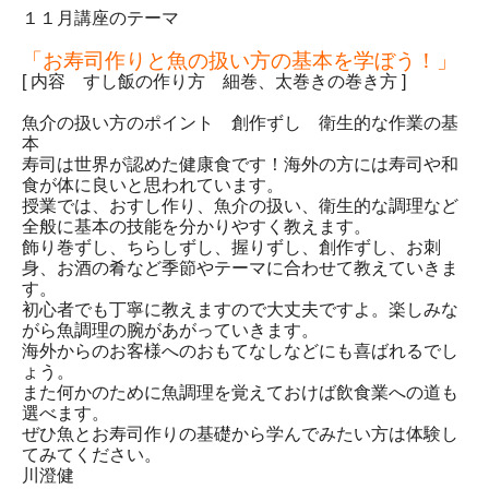
１１月講座のテーマ
「お寿司作りと魚の扱い方の基本を学ぼう！」
[ 内容 すし飯の作り方 細巻、太巻きの巻き方 ]
魚介の扱い方のポイント 創作ずし 衛生的な作業の基
本
寿司は世界が認めた健康食です！
海外の方には寿司や和
食が体に良いと思われています。
授業では、おすし作り、魚介の扱い、
衛生的な調理など
全般に基本の技能を分かりやすく教えます。
飾り巻ずし、ちらしずし、握りずし、創作ずし、お刺
身、
お酒の肴など季節やテーマに合わせて教えていきま
す。
初心者でも丁寧に教えますので大丈夫ですよ。
楽しみな
がら魚調理の腕があがっていきます。
海外からのお客様へのおもてなしなどにも喜ばれるでし
ょう。
また何かのために魚調理を覚えておけば飲食業への道も
選べます。
ぜひ魚とお寿司作りの基礎から学んでみたい方は体験し
てみてください。
川澄健