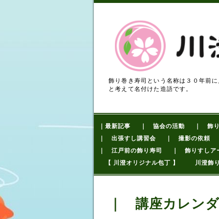
飾り巻き寿司という名称は３０年前に
と考えて名付けた造語です。
｜最新記事
｜ 協会の活動
｜ 飾
｜ 出張すし講習会
｜ 撮影の依頼
｜ 江戸前の飾り寿司
｜ 飾りすしア
【 川澄オリジナル包丁 】
川澄飾
｜ 講座カレン