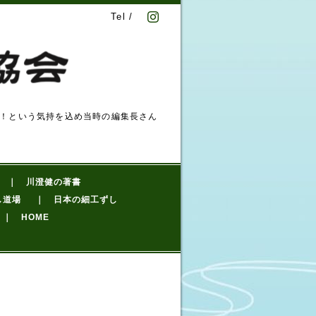
Tel /
！という気持を込め当時の編集長さん
｜ 川澄健の著書
し道場
｜ 日本の細工ずし
｜ HOME