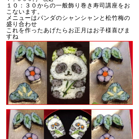
１０：３０からの一般
飾り巻き寿司講座をお
こないます。
メニューはパンダのシャンシャンと松竹梅の
盛り合わせ
これを作ったあげたらお正月はお子様喜びま
すね