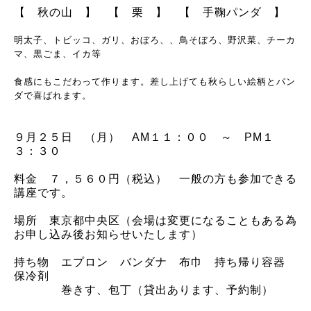
【 秋の山 】 【 栗 】 【 手鞠パンダ 】
明太子、トビッコ、ガリ、おぼろ、、鳥そぼろ、野沢菜、チーカ
マ、黒ごま、イカ等
食感にもこだわって作ります。差し上げても秋らしい絵柄とパン
ダで喜ばれます。
９月２５日 （月） AM
１１：００ ～ PM１
３：３０
料金 ７，５６０円（税込） 一般の方も参加できる
講座です。
場所 東京都中央区（会場は変更になることもある為
お申し込み後お知らせいたします）
持ち物 エプロン バンダナ 布巾 持ち帰り容器
保冷剤
巻きす、包丁（貸出あります、予約制）